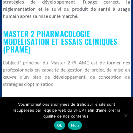
stratégies de développement, l’usage correct, la
réglementation et le suivi du produit de santé à usage
humain après sa mise sur le marché.
MASTER 2 PHARMACOLOGIE
MODELISATION ET ESSAIS CLINIQUES
(PHAME)
L’objectif principal du Master 2 PHAME
est de former des
professionnels en capacité de gestion de projet, de mise en
œuvre d’un plan de développement, de conception de
stratégies d’optimisation.
Vos informations anonymes de trafic sur le site sont
récupérées par l'équipe web du SHUPT afin d'améliorer la
qualité de nos contenus.
Copyright © 2026
SHUPT Lyon
. All rights reserved. Theme
Spacious
by
ThemeGrill. Powered by:
WordPress
.
Ok
Non